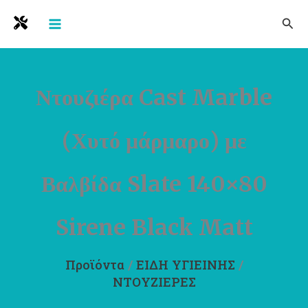
Μετάβαση
Ανα
στο
περιεχόμενο
Ντουζιέρα Cast Marble
(Χυτό μάρμαρο) με
Βαλβίδα Slate 140×80
Sirene Black Matt
Προϊόντα
/
ΕΙΔΗ ΥΓΙΕΙΝΗΣ
/
ΝΤΟΥΖΙΕΡΕΣ