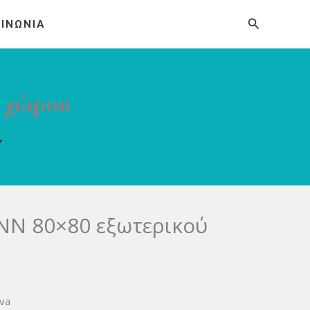
Αναζήτησ
ΟΙΝΩΝΙΑ
 χώρου
Υ
NN 80×80 εξωτερικού
ova