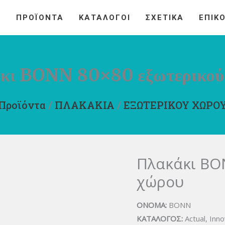
Η
ΠΡΟΪΟΝΤΑ
ΚΑΤΑΛΟΓΟΙ
ΣΧΕΤΙΚΑ
ΕΠΙΚ
κι BONN 80×80 εξωτερικού
Προϊόντα
/
ΠΛΑΚΑΚΙΑ
/
ΕΞΩΤΕΡΙΚΟΥ ΧΩΡΟ
Πλακάκι BO
χώρου
ΟΝΟΜΑ:
BONN
ΚΑΤΑΛΟΓΟΣ:
Actual, Inn