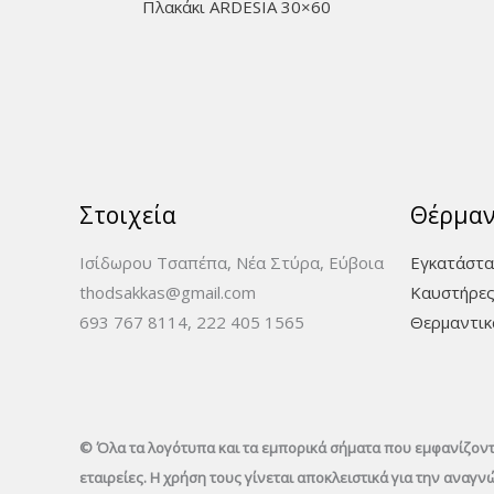
Πλακάκι ARDESIA 30×60
Στοιχεία
Θέρμα
Ισίδωρου Τσαπέπα, Νέα Στύρα, Εύβοια
Εγκατάστα
thodsakkas@gmail.com
Καυστήρες
693 767 8114, 222 405 1565
Θερμαντικ
© Όλα τα λογότυπα και τα εμπορικά σήματα που εμφανίζοντα
εταιρείες. Η χρήση τους γίνεται αποκλειστικά για την αναγ