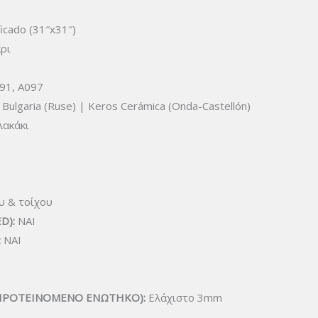
icado (31″x31″)
ρι
91, Α097
Bulgaria (Ruse) | Keros Cerámica (Onda-Castellón)
ακάκι
υ & τοίχου
D):
ΝΑΙ
:
ΝΑΙ
ΠΡΟΤΕΙΝΟΜΕΝΟ ΕΝΩΤΗΚΟ):
Ελάχιστο 3mm