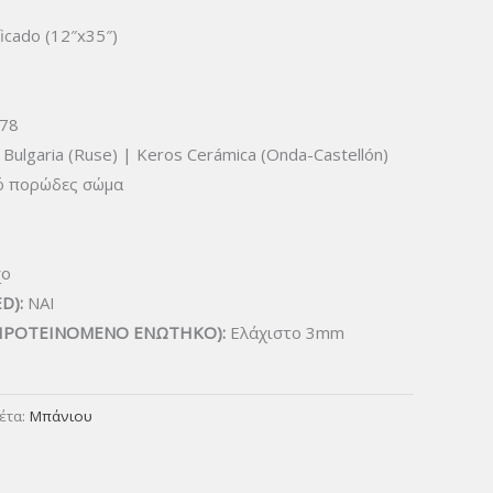
icado (12″x35″)
78
Bulgaria (Ruse) | Keros Cerámica (Onda-Castellón)
ό πορώδες σώμα
χο
D):
ΝΑΙ
ΠΡΟΤΕΙΝΟΜΕΝΟ ΕΝΩΤΗΚΟ):
Ελάχιστο 3mm
κέτα:
Μπάνιου